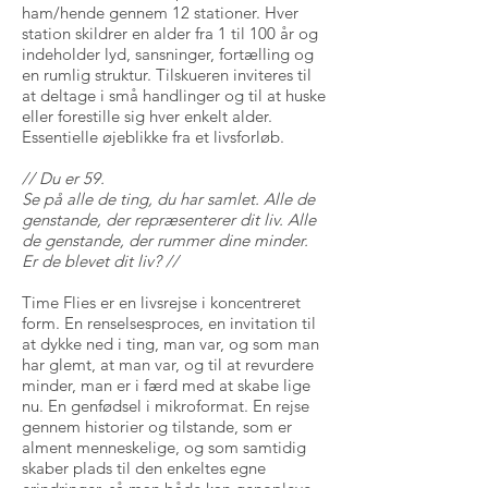
ham/hende gennem 12 stationer. Hver
station skildrer en alder fra 1 til 100 år og
indeholder lyd, sansninger, fortælling og
en rumlig struktur. Tilskueren inviteres til
at deltage i små handlinger og til at huske
eller forestille sig hver enkelt alder.
Essentielle øjeblikke fra et livsforløb.
// Du er 59.
Se på alle de ting, du har samlet. Alle de
genstande, der repræsenterer dit liv. Alle
de genstande, der rummer dine minder.
Er de blevet dit liv? //
Time Flies er en livsrejse i koncentreret
form. En renselsesproces, en invitation til
at dykke ned i ting, man var, og som man
har glemt, at man var, og til at revurdere
minder, man er i færd med at skabe lige
nu. En genfødsel i mikroformat. En rejse
gennem historier og tilstande, som er
alment menneskelige, og som samtidig
skaber plads til den enkeltes egne