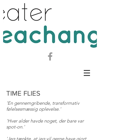
TIME FLIES
'
En gennemgribende, transformativ
følelsesmæssig oplevelse.'
'Hver alder havde noget, der bare var
spot-on.'
'Jeg tænkte, at jeg vil gerne have gjort