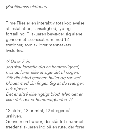
(Publikumsreaktioner)
Time Flies er en interaktiv total-oplevelse
af installation, sanselighed, lyd og
fortælling. Tilskueren bevæger sig alene
gennem et iscenesat rum med 12
stationer, som skildrer menneskets
livsforløb.
// Du er 7 år.
Jeg skal fortælle dig en hemmelighed,
hvis du lover ikke at sige det til nogen.
Stik din hånd gennem hullet og rør ved
blodet med din finger. Sig at du sværger.
Luk øjnene.
Det er altså ikke rigtigt blod. Men det er
ikke det, der er hemmeligheden. //
12 aldre, 12 primtal, 12 streger på
urskiven.
Gennem en trædør, der står frit i rummet,
træder tilskueren ind på en rute, der fører