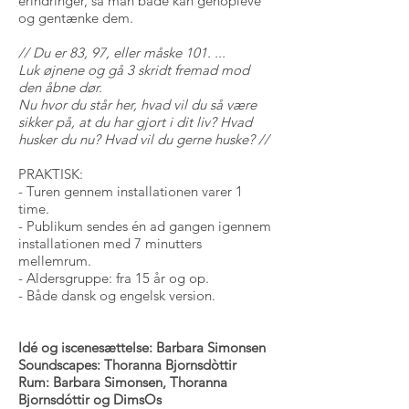
erindringer, så man både kan genopleve
og gentænke dem.
// Du er 83, 97, eller måske 101. ...
Luk øjnene og gå 3 skridt fremad mod
den åbne dør.
Nu hvor du står her, hvad vil du så være
sikker på, at du har gjort i dit liv? Hvad
husker du nu? Hvad vil du gerne huske? //
PRAKTISK:
- Turen gennem installationen varer 1
time.
- Publikum sendes én ad gangen igennem
installationen med 7 minutters
mellemrum.
- Aldersgruppe: fra 15 år og op.
- Både dansk og engelsk version.
Idé og iscenesættelse: Barbara Simonsen
Soundscapes: Thoranna Bjornsdòttir
Rum: Barbara Simonsen, Thoranna
Bjornsdóttir og DimsOs