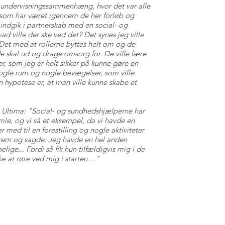
en undervisningssammenhæng, hvor det var alle
– som har været igennem de her forløb og
om indgik i partnerskab med en social- og
 ville der ske ved det? Det synes jeg ville
 Det med at rollerne byttes helt om og de
e skal ud og drage omsorg for. De ville lære
er, som jeg er helt sikker på kunne gøre en
 nogle rum og nogle bevægelser, som ville
n hypotese er, at man ville kunne skabe et
 og Ultima: "Social- og sundhedshjælperne har
mle, og vi så et eksempel, da vi havde en
med til en forestilling og nogle aktiviteter
 frem og sagde: Jeg havde en hel anden
lige... Fordi så fik hun tilfældigvis mig i de
 at røre ved mig i starten...."