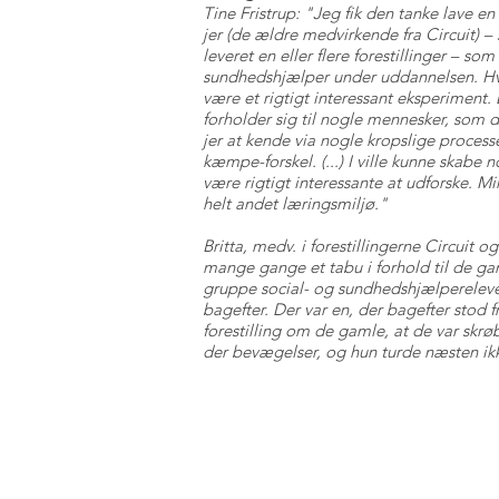
Tine Fristrup: "Jeg fik den tanke lave 
jer (de ældre medvirkende fra Circuit) 
leveret en eller flere forestillinger – s
sundhedshjælper under uddannelsen. Hvad
være et rigtigt interessant eksperiment.
forholder sig til nogle mennesker, som d
jer at kende via nogle kropslige process
kæmpe-forskel. (...) I ville kunne skabe
være rigtigt interessante at udforske. Mi
helt andet læringsmiljø."
Britta, medv. i forestillingerne Circuit
mange gange et tabu i forhold til de ga
gruppe social- og sundhedshjælperelever 
bagefter. Der var en, der bagefter stod
forestilling om de gamle, at de var skrøbe
der bevægelser, og hun turde næsten ikke