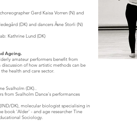
, choreographer Gerd Kaisa Vorren (N) and
edegård (DK) and dancers Åsne Storli (N)
ab: Kathrine Lund (DK)
and Ageing.
derly amateur performers benefit from
 a discussion of how artistic methods can be
n the health and care sector.
e Svalholm (DK)..
rmers from Svalholm Dance's performances
 (IND/DK), molecular biologist specialising in
the book 'Alder' - and age researcher Tine
Educational Sociology.