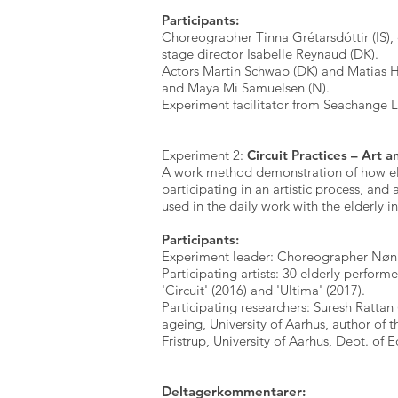
Participants:
Choreographer Tinna Grétarsdóttir (IS)
stage director Isabelle Reynaud (DK).
Actors Martin Schwab (DK) and Matias H
and Maya Mi Samuelsen (N).
Experiment facilitator from Seachange L
Experiment 2:
Circuit Practices – Art 
A work method demonstration of how el
participating in an artistic process, and
used in the daily work with the elderly i
Participants
:
Experiment leader: Choreographer Nønn
Participating artists: 30 elderly perfo
'Circuit' (2016) and 'Ultima' (2017).
Participating researchers: Suresh Rattan
ageing, University of Aarhus, author of 
Fristrup, University of Aarhus, Dept. of 
Deltagerkommentarer: