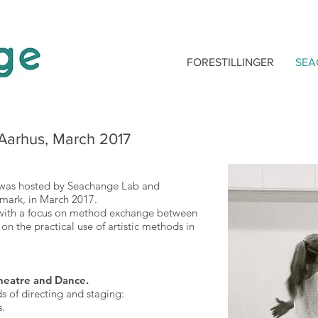
FORESTILLINGER
SEA
 Aarhus, March 2017
t was hosted by Seachange Lab and
nmark, in March 2017.
e with a focus on method exchange between
on the practical use of artistic methods in
heatre and Dance.
s of directing and staging:
s.