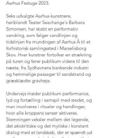
Aarhus Festuge 2023.
Seks udvalgte Aarhus-kunstnere,
heriblandt Teater Seachange's Barbara
Simonsen, har skabt en performativ
vandring, som følger vandlinjen og
tidslinjen fra mundingen af Aarhus Å til et
forhistorisk samlingssted i Marselisborg
Skov. Hver kunstner fortolker en strækning
på turen og fører publikum videre til den
næste, fra Sydhavnens bankende industri
og hemmelige passager til sandstrand og
græsklædte gravhøje.
Undervejs møder publikum performance,
lyd og fortælling i samspil med stedet, og
man involveres i ritualer og handlinger,
hvor alle kroppens sanser aktiveres.
Stemningen veksler mellem det legende,
det økokritiske og det mytiske i konstant
dialog med et landskab, der er spændt ud