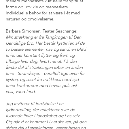
mellem menneskets kulturelle trang til at
forme og udvikle og menneskets
individuelle behov for at være i ét med
naturen og omgivelserne.
Barbara Simonsen, Teater Seachange:
Min strækning er fra Tangkrogen til Den
Uendelige Bro. Her består kystlinien af de
to basale elementer, hav og sand, en blød
linie, der konstant flytter sig frem og
tilbage hver dag, hvert minut. På den
første del af strækningen løber en anden
linie - Strandvejen - parallelt lige oven for
kysten, og suset fra trafikkens nord-syd-
linier konkurrerer med havets puls øst-
vest, vand-land.
Jeg inviterer til fordybelse i en
lydfortælling, der reflekterer over de
flydende linier i landskabet og i os selv.
Og når vi er kommet i ly af skoven, på den
sidste del af strækningen, venter broen og